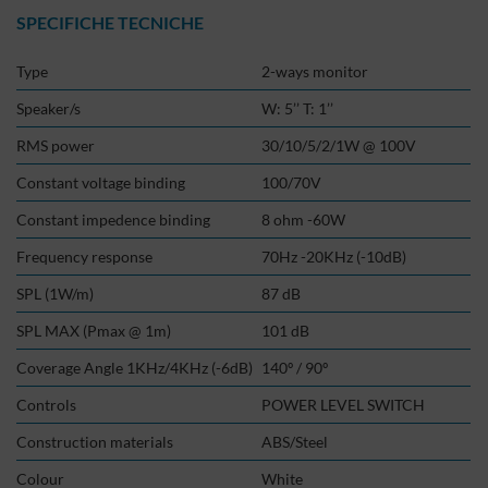
SPECIFICHE TECNICHE
Type
2-ways monitor
Speaker/s
W: 5’’ T: 1’’
RMS power
30/10/5/2/1W @ 100V
Constant voltage binding
100/70V
Constant impedence binding
8 ohm -60W
Frequency response
70Hz -20KHz (-10dB)
SPL (1W/m)
87 dB
SPL MAX (Pmax @ 1m)
101 dB
Coverage Angle 1KHz/4KHz (-6dB)
140º / 90º
Controls
POWER LEVEL SWITCH
Construction materials
ABS/Steel
Colour
White