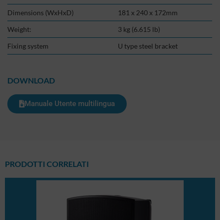
Dimensions (WxHxD)
181 x 240 x 172mm
Weight:
3 kg (6.615 lb)
Fixing system
U type steel bracket
DOWNLOAD
Manuale Utente multilingua
PRODOTTI CORRELATI