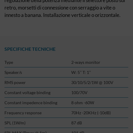
regolazione della potenza mediante il selettore posto sul
retro, morsetti di connessione con serraggio a vite o
innesto a banana. Installazione verticale o orizzontale.
SPECIFICHE TECNICHE
Type
2-ways monitor
Speaker/s
W: 5’’ T: 1’’
RMS power
30/10/5/2/1W @ 100V
Constant voltage binding
100/70V
Constant impedence binding
8 ohm -60W
Frequency response
70Hz -20KHz (-10dB)
SPL (1W/m)
87 dB
SPL MAX (Pmax @ 1m)
101 dB