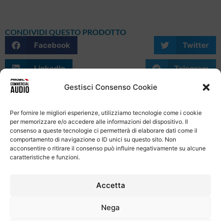
CONDIVIDI QUESTO PRODOTTO
Facebook
Twitter
LinkedIn
Telegram
Gestisci Consenso Cookie
WhatsApp
Email
Skype
Per fornire le migliori esperienze, utilizziamo tecnologie come i cookie
per memorizzare e/o accedere alle informazioni del dispositivo. Il
consenso a queste tecnologie ci permetterà di elaborare dati come il
comportamento di navigazione o ID unici su questo sito. Non
acconsentire o ritirare il consenso può influire negativamente su alcune
caratteristiche e funzioni.
Informativa Sulla Privacy
Termini e condizioni d'uso
Uso dei cookie
Codice Etico
Contatti
Accetta
Proel S.p.A.
Nega
Via alla Ruenia 37/43, CAP 64027 Sant’Omero (TE) ITALY
P.Iva 00778590679 Cap.soc.: € 8.000.000 i.v. – C.C.I.A.A. Te