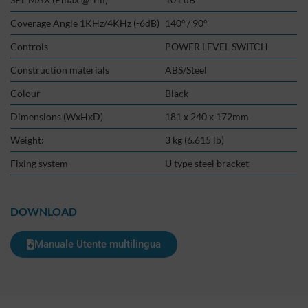
Coverage Angle 1KHz/4KHz (-6dB)
140º / 90º
Controls
POWER LEVEL SWITCH
Construction materials
ABS/Steel
Colour
Black
Dimensions (WxHxD)
181 x 240 x 172mm
Weight:
3 kg (6.615 lb)
Fixing system
U type steel bracket
DOWNLOAD
Manuale Utente multilingua