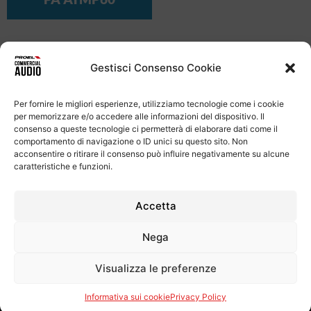
VISUALIZZA I PRODOTTI LEGACY
Gestisci Consenso Cookie
Per fornire le migliori esperienze, utilizziamo tecnologie come i cookie
per memorizzare e/o accedere alle informazioni del dispositivo. Il
consenso a queste tecnologie ci permetterà di elaborare dati come il
comportamento di navigazione o ID unici su questo sito. Non
acconsentire o ritirare il consenso può influire negativamente su alcune
caratteristiche e funzioni.
Accetta
Informativa Sulla Privacy
Termini e condizioni d'uso
Uso dei cookie
Codice Etico
Contatti
Nega
Proel S.p.A.
Visualizza le preferenze
Via alla Ruenia 37/43, CAP 64027 Sant’Omero (TE) ITALY
P.Iva 00778590679 Cap.soc.: € 8.000.000 i.v. – C.C.I.A.A. Te
Informativa sui cookie
Privacy Policy
R.E.A. n. 95381