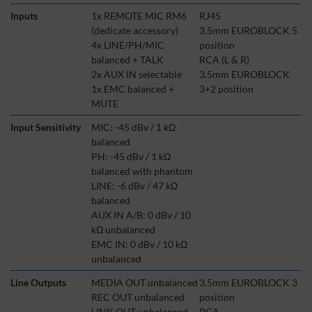
Inputs
1x REMOTE MIC RM6
RJ45
(dedicate accessory)
3.5mm EUROBLOCK 5
4x LINE/PH/MIC
position
balanced + TALK
RCA (L & R)
2x AUX IN selectable
3.5mm EUROBLOCK
1x EMC balanced +
3+2 position
MUTE
Input Sensitivity
MIC: -45 dBv / 1 kΩ
balanced
PH: -45 dBv / 1 kΩ
balanced with phantom
LINE: -6 dBv / 47 kΩ
balanced
AUX IN A/B: 0 dBv / 10
kΩ unbalanced
EMC IN: 0 dBv / 10 kΩ
unbalanced
Line Outputs
MEDIA OUT unbalanced
3.5mm EUROBLOCK 3
REC OUT unbalanced
position
LINK OUT unbalanced
RCA