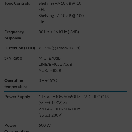
Tone Controls
Shelving +/- 10 dB @ 10
kHz
Shelving +/- 10 dB @ 100
Hz
Frequency
80 Hz ÷ 16 KHz (-3dB)
response
Distortion (THD)
< 0.5% (@ Pnom 1KHz)
S/N Ratio
MIC: ≥70dB
LINE/EMC: ≥70dB
AUX: ≥80dB
Operating
0 ÷ +45°C
temperature
Power Supply
115 V~ ±10% 50/60Hz
VDE IEC C13
(select 115V) or
230 V~ ±10% 50/60Hz
(select 230V)
Power
600 W
Consumption