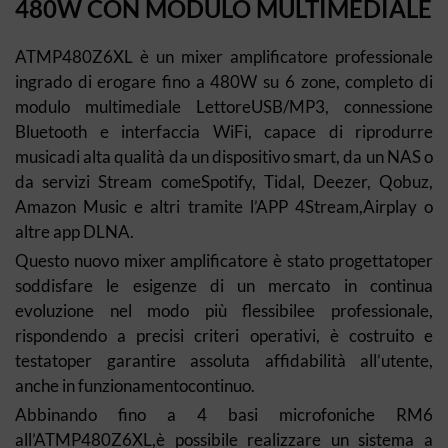
480W CON MODULO MULTIMEDIALE
ATMP480Z6XL è un mixer amplificatore professionale
ingrado di erogare fino a 480W su 6 zone, completo di
modulo multimediale LettoreUSB/MP3, connessione
Bluetooth e interfaccia WiFi, capace di riprodurre
musicadi alta qualità da un dispositivo smart, da un NAS o
da servizi Stream comeSpotify, Tidal, Deezer, Qobuz,
Amazon Music e altri tramite l’APP 4Stream,Airplay o
altre app DLNA.
Questo nuovo mixer amplificatore è stato progettatoper
soddisfare le esigenze di un mercato in continua
evoluzione nel modo più flessibilee professionale,
rispondendo a precisi criteri operativi, è costruito e
testatoper garantire assoluta affidabilità all’utente,
anche in funzionamentocontinuo.
Abbinando fino a 4 basi microfoniche RM6
all’ATMP480Z6XL,è possibile realizzare un sistema a