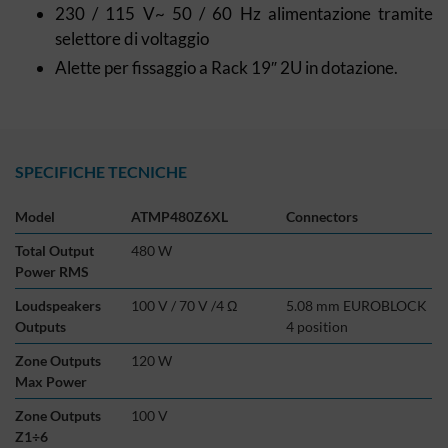
230 / 115 V~ 50 / 60 Hz alimentazione tramite
selettore di voltaggio
Alette per fissaggio a Rack 19″ 2U in dotazione.
SPECIFICHE TECNICHE
Model
ATMP480Z6XL
Connectors
Total Output
480 W
Power RMS
Loudspeakers
100 V / 70 V /4 Ω
5.08 mm EUROBLOCK
Outputs
4 position
Zone Outputs
120 W
Max Power
Zone Outputs
100 V
Z1÷6