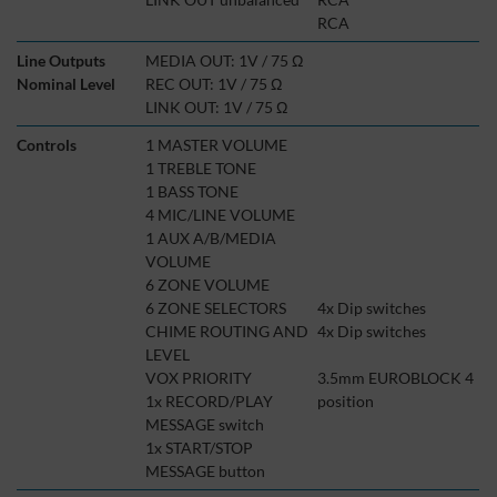
RCA
Line Outputs
MEDIA OUT:
1V / 75 Ω
Nominal
Level
REC OUT: 1V / 75 Ω
LINK OUT: 1V / 75 Ω
Controls
1 MASTER VOLUME
1 TREBLE TONE
1 BASS TONE
4 MIC/LINE VOLUME
1 AUX A/B/MEDIA
VOLUME
6 ZONE VOLUME
6 ZONE SELECTORS
4x Dip switches
CHIME ROUTING AND
4x Dip switches
LEVEL
VOX PRIORITY
3.5mm EUROBLOCK 4
1x RECORD/PLAY
position
MESSAGE switch
1x START/STOP
MESSAGE button