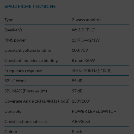
SPECIFICHE TECNICHE
Type
2-ways monitor
Speaker/s
W: 3.5’’ T: 1’’
RMS power
15/7.5/4/2/1W
Constant voltage binding
100/70V
Constant impedence binding
8 ohm -30W
Frequency response
70Hz -20KHz (-10dB)
SPL (1W/m)
85 dB
SPL MAX (Pmax @ 1m)
97 dB
Coverage Angle 1KHz/4KHz (-6dB)
150º/100º
Controls
POWER LEVEL SWITCH
Construction materials
ABS/Steel
Colour
Black