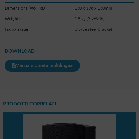
Dimensions (WxHxD)
130 x 198 x 130mm
Weight:
1.8 kg (3.969 lb)
Fixing system
U type steel bracket
DOWNLOAD
Manuale Utente multilingua
PRODOTTI CORRELATI