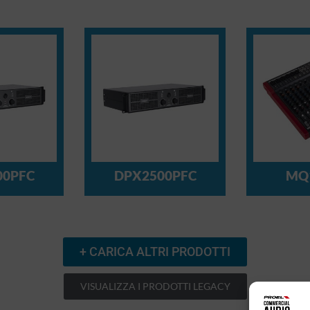
00PFC
DPX2500PFC
MQ
+ CARICA ALTRI PRODOTTI
VISUALIZZA I PRODOTTI LEGACY