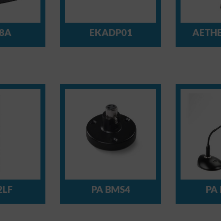
8A
EKADP01
AETH
2LF
PA BMS4
PA