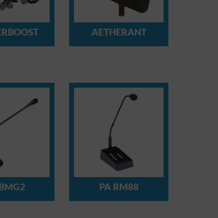
ERBOOST
AETHERANT
 BMG2
PA RM88