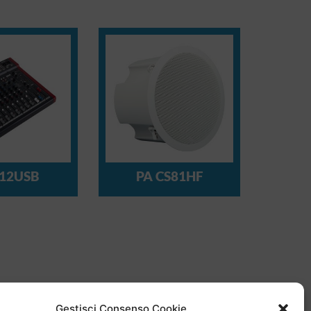
12USB
PA CS81HF
Gestisci Consenso Cookie