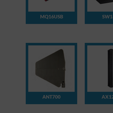
MQ16USB
SW1
ANT700
AX1