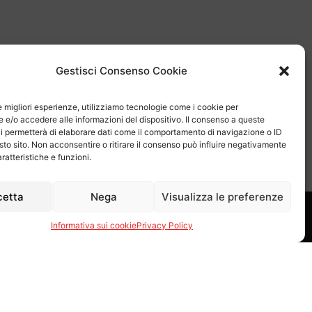
Gestisci Consenso Cookie
le migliori esperienze, utilizziamo tecnologie come i cookie per
e/o accedere alle informazioni del dispositivo. Il consenso a queste
i permetterà di elaborare dati come il comportamento di navigazione o ID
sto sito. Non acconsentire o ritirare il consenso può influire negativamente
ratteristiche e funzioni.
cetta
Nega
Visualizza le preferenze
Informativa sui cookie
Privacy Policy
Proel S.p.A.
Via alla Ruenia 37/43, CAP 64027 Sant’Omero (TE) ITALY
79 Cap.soc.: € 8.000.000 i.v. – C.C.I.A.A. Te R.E.A. n. 95381