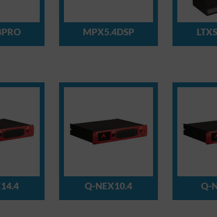
8PRO
MPX5.4DSP
LTX
14.4
Q-NEX10.4
Q-N