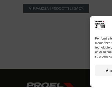
VISUALIZZA I PRODOTTI LEGACY
Per fornire 
memorizzare 
tecnologie c
unici su que
su alcune ca
Ac
ico
Contatti
P.Iva 007785906