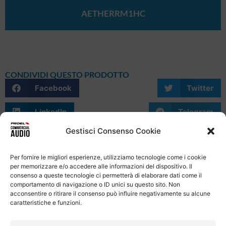
AETHERRM1HC
CONDIVIDI QUESTO PRODOTTO
Facebook
Twitter
LinkedIn
Telegram
Gestisci Consenso Cookie
WhatsApp
Email
Skype
Per fornire le migliori esperienze, utilizziamo tecnologie come i cookie
per memorizzare e/o accedere alle informazioni del dispositivo. Il
consenso a queste tecnologie ci permetterà di elaborare dati come il
comportamento di navigazione o ID unici su questo sito. Non
acconsentire o ritirare il consenso può influire negativamente su alcune
caratteristiche e funzioni.
Informativa Sulla Privacy
Termini e condizioni d'uso
Uso dei cookie
Codice Etico
Contatti