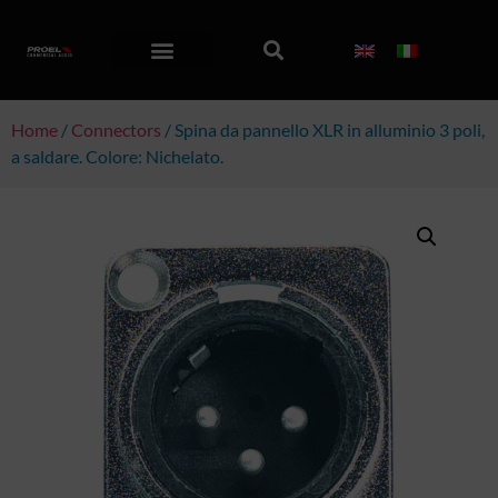
Home
/
Connectors
/ Spina da pannello XLR in alluminio 3 poli,
a saldare. Colore: Nichelato.