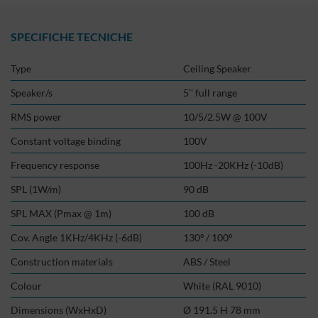
SPECIFICHE TECNICHE
Type
Ceiling Speaker
Speaker/s
5’’ full range
RMS power
10/5/2.5W @ 100V
Constant voltage binding
100V
Frequency response
100Hz -20KHz (-10dB)
SPL (1W/m)
90 dB
SPL MAX (Pmax @ 1m)
100 dB
Cov. Angle 1KHz/4KHz (-6dB)
130º / 100º
Construction materials
ABS / Steel
Colour
White (RAL 9010)
Dimensions (WxHxD)
Ø 191.5 H 78 mm