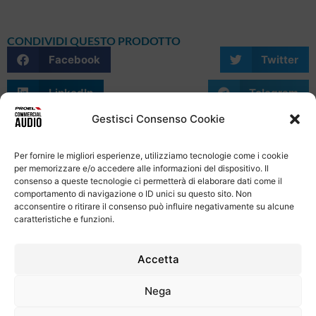
CONDIVIDI QUESTO PRODOTTO
Facebook
Twitter
LinkedIn
Telegram
Gestisci Consenso Cookie
WhatsApp
Email
Skype
Per fornire le migliori esperienze, utilizziamo tecnologie come i cookie
per memorizzare e/o accedere alle informazioni del dispositivo. Il
consenso a queste tecnologie ci permetterà di elaborare dati come il
comportamento di navigazione o ID unici su questo sito. Non
acconsentire o ritirare il consenso può influire negativamente su alcune
caratteristiche e funzioni.
Informativa Sulla Privacy
Termini e condizioni d'uso
Uso dei cookie
Codice Etico
Contatti
Accetta
Proel S.p.A.
Nega
Via alla Ruenia 37/43, CAP 64027 Sant’Omero (TE) ITALY
P.Iva 00778590679 Cap.soc.: € 8.000.000 i.v. – C.C.I.A.A. Te