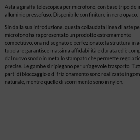
Asta a giraffa telescopica per microfono, con base tripoide i
alluminio pressofuso. Disponibile con finiture in nero opaco.
Sin dalla sua introduzione, questa collaudata linea di aste pe
microfono ha rappresentato un prodotto estremamente
competitivo, ora ridisegnato e perfezionato: la struttura in a
tubolare garantisce massima affidabilità e durata ed è com
dal nuovo snodo in metallo stampato che permette regolazi
precise. Le gambe si ripiegano per un’agevole trasporto. Tutt
parti di bloccaggio e di frizionamento sono realizzate in g
naturale, mentre quelle di scorrimento sono in nylon.