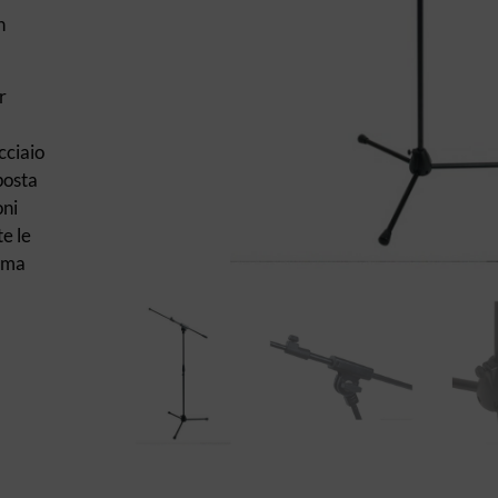
n
r
cciaio
posta
oni
e le
omma