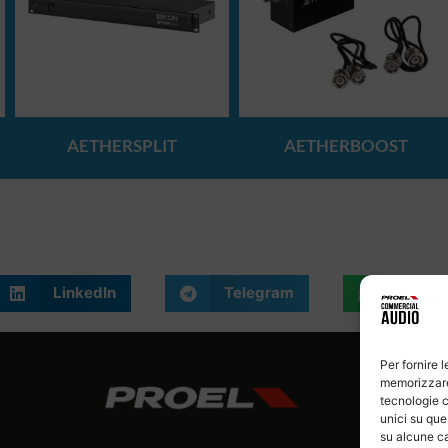
AETHERSPLIT
AETHERBOOST
LinkedIn
Telegram
What
Per fornire 
memorizzare 
tecnologie c
unici su que
su alcune ca