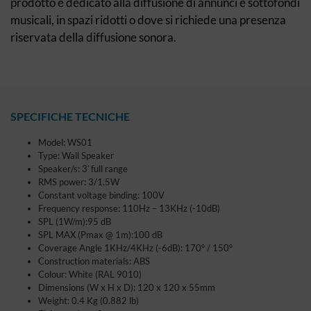
prodotto è dedicato alla diffusione di annunci e sottofondi
musicali, in spazi ridotti o dove si richiede una presenza
riservata della diffusione sonora.
SPECIFICHE TECNICHE
Model: WS01
Type: Wall Speaker
Speaker/s: 3′ full range
RMS power: 3/1.5W
Constant voltage binding: 100V
Frequency response: 110Hz – 13KHz (-10dB)
SPL (1W/m):95 dB
SPL MAX (Pmax @ 1m):100 dB
Coverage Angle 1KHz/4KHz (-6dB): 170º / 150º
Construction materials: ABS
Colour: White (RAL 9010)
Dimensions (W x H x D): 120 x 120 x 55mm
Weight: 0.4 Kg (0.882 lb)