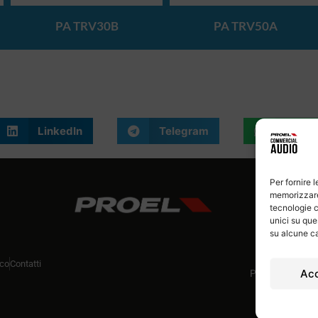
PA TRV30B
PA TRV50A
LinkedIn
Telegram
What
Per fornire 
memorizzare 
tecnologie c
unici su que
su alcune ca
ico
Contatti
Ac
P.Iva 007785906