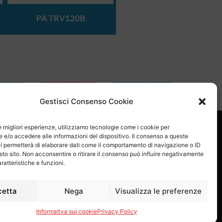
PA TRV120B
sApp
Email
Skype
Gestisci Consenso Cookie
le migliori esperienze, utilizziamo tecnologie come i cookie per
e/o accedere alle informazioni del dispositivo. Il consenso a queste
i permetterà di elaborare dati come il comportamento di navigazione o ID
sto sito. Non acconsentire o ritirare il consenso può influire negativamente
ratteristiche e funzioni.
Proel S.p.A.
Via alla Ruenia 37/43, CAP 64027 Sant’Omero (TE) ITALY
cetta
Nega
Visualizza le preferenze
79 Cap.soc.: € 8.000.000 i.v. – C.C.I.A.A. Te R.E.A. n. 95381
Informativa sui cookie
Privacy Policy