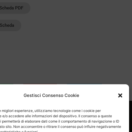
 Scheda PDF
Scheda
sApp
Email
Skype
Gestisci Consenso Cookie
le migliori esperienze, utilizziamo tecnologie come i cookie per
e/o accedere alle informazioni del dispositivo. Il consenso a queste
i permetterà di elaborare dati come il comportamento di navigazione o ID
sto sito. Non acconsentire o ritirare il consenso può influire negativamente
ratteristiche e funzioni.