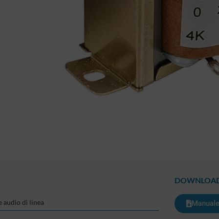
DOWNLOA
 audio di linea
Manuale