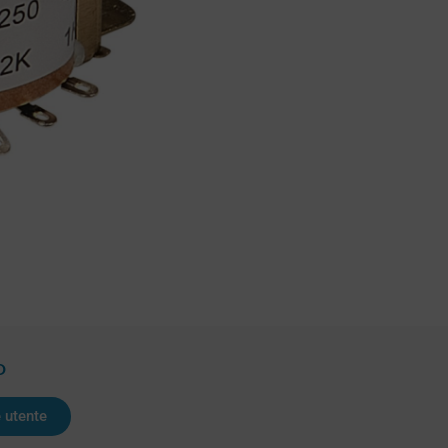
D
 utente