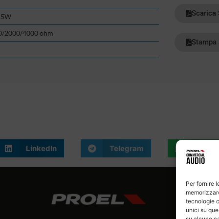
Scarica
2.5W
0/2000/4000 ohm
Stampa 
LinkedIn
Telegram
What
Per fornire 
memorizzare 
tecnologie c
unici su que
su alcune ca