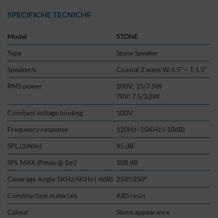
SPECIFICHE TECNICHE
Model
STONE
Type
Stone Speaker
Speaker/s
Coaxial 2 ways W:6.5” – T:1.5”
RMS power
100V: 15/7.5W
70V: 7.5/3.8W
Constant voltage binding
100V
Frequency response
120Hz -15KHz (-10dB)
SPL (1W/m)
95 dB
SPL MAX (Pmax @ 1m)
108 dB
Coverage Angle 1KHz/4KHz (-6dB)
250°/250°
Construction materials
ABS resin
Colour
Stone appearance