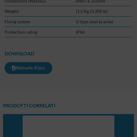
Dimensions (WxHxD)
Ø407 x 325mm
Weight:
(1.5 Kg (3.308 lb)
Fixing system
U type steel bracket
Protection rating
IP66
DOWNLOAD
Manuale d'uso
PRODOTTI CORRELATI