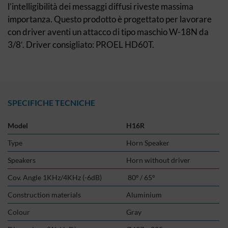
l’intelligibilità dei messaggi diffusi riveste massima
importanza. Questo prodotto è progettato per lavorare
con driver aventi un attacco di tipo maschio W-18N da
3/8′. Driver consigliato: PROEL HD60T.
SPECIFICHE TECNICHE
Model
H16R
Type
Horn Speaker
Speakers
Horn without driver
Cov. Angle 1KHz/4KHz (-6dB)
80º / 65º
Construction materials
Aluminium
Colour
Gray