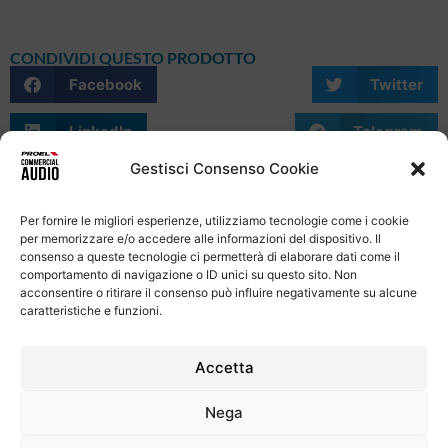
CONDIVIDI QUESTO PRODOTTO
Facebook
Twitter
LinkedIn
Telegram
Gestisci Consenso Cookie
WhatsApp
Email
Skype
Per fornire le migliori esperienze, utilizziamo tecnologie come i cookie
per memorizzare e/o accedere alle informazioni del dispositivo. Il
consenso a queste tecnologie ci permetterà di elaborare dati come il
comportamento di navigazione o ID unici su questo sito. Non
acconsentire o ritirare il consenso può influire negativamente su alcune
caratteristiche e funzioni.
Informativa Sulla Privacy
Termini e condizioni d'uso
Uso dei cookie
Codice Etico
Contatti
Accetta
Proel S.p.A.
Nega
Via alla Ruenia 37/43, CAP 64027 Sant’Omero (TE) ITALY
P.Iva 00778590679 Cap.soc.: € 8.000.000 i.v. – C.C.I.A.A. Te