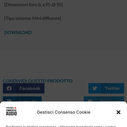
[Dimensioni foro (L x P): Ø 95]
[Tipo sistema: Mini diffusore]
DOWNLOAD
CONDIVIDI QUESTO PRODOTTO
Facebook
Twitter
LinkedIn
Telegram
Gestisci Consenso Cookie
WhatsApp
Email
Skype
Per fornire le migliori esperienze, utilizziamo tecnologie come i cookie