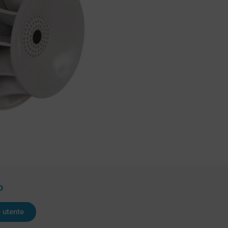
D
 utente