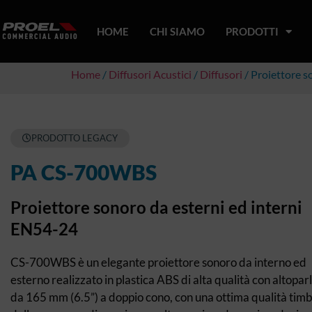
HOME
CHI SIAMO
PRODOTTI
Home
/
Diffusori Acustici
/
Diffusori
/ Proiettore s
PRODOTTO LEGACY
PA CS-700WBS
Proiettore sonoro da esterni ed interni
EN54-24
CS-700WBS è un elegante proiettore sonoro da interno ed
esterno realizzato in plastica ABS di alta qualità con altopar
da 165 mm (6.5”) a doppio cono, con una ottima qualità timb