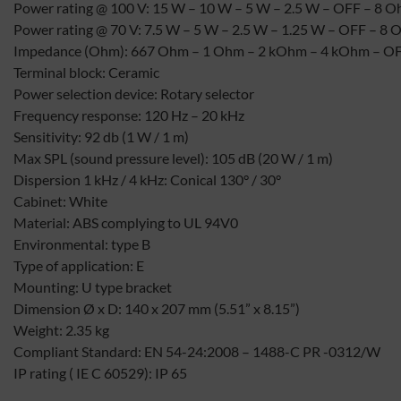
Power rating @ 100 V: 15 W – 10 W – 5 W – 2.5 W – OFF – 8 
Power rating @ 70 V: 7.5 W – 5 W – 2.5 W – 1.25 W – OFF – 8
Impedance (Ohm): 667 Ohm – 1 Ohm – 2 kOhm – 4 kOhm – O
Terminal block: Ceramic
Power selection device: Rotary selector
Frequency response: 120 Hz – 20 kHz
Sensitivity: 92 db (1 W / 1 m)
Max SPL (sound pressure level): 105 dB (20 W / 1 m)
Dispersion 1 kHz / 4 kHz: Conical 130° / 30°
Cabinet: White
Material: ABS complying to UL 94V0
Environmental: type B
Type of application: E
Mounting: U type bracket
Dimension Ø x D: 140 x 207 mm (5.51” x 8.15”)
Weight: 2.35 kg
Compliant Standard: EN 54-24:2008 – 1488-C PR -0312/W
IP rating ( IE C 60529): IP 65