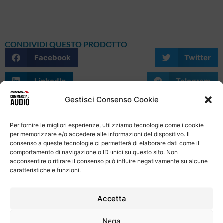
CONDIVIDI QUESTO PRODOTTO
Facebook
Twitter
LinkedIn
Telegram
Gestisci Consenso Cookie
WhatsApp
Email
Skype
Per fornire le migliori esperienze, utilizziamo tecnologie come i cookie
per memorizzare e/o accedere alle informazioni del dispositivo. Il
consenso a queste tecnologie ci permetterà di elaborare dati come il
comportamento di navigazione o ID unici su questo sito. Non
acconsentire o ritirare il consenso può influire negativamente su alcune
caratteristiche e funzioni.
Informativa Sulla Privacy
Termini e condizioni d'uso
Uso dei cookie
Codice Etico
Contatti
Accetta
Proel S.p.A.
Nega
Via alla Ruenia 37/43, CAP 64027 Sant’Omero (TE) ITALY