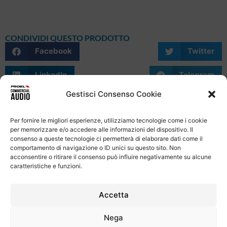
CONDIVIDI QUESTO PRODOTTO
Facebook
Twitter
LinkedIn
Telegram
Gestisci Consenso Cookie
WhatsApp
Email
Skype
Per fornire le migliori esperienze, utilizziamo tecnologie come i cookie
per memorizzare e/o accedere alle informazioni del dispositivo. Il
consenso a queste tecnologie ci permetterà di elaborare dati come il
comportamento di navigazione o ID unici su questo sito. Non
acconsentire o ritirare il consenso può influire negativamente su alcune
caratteristiche e funzioni.
Informativa Sulla Privacy
Termini e condizioni d'uso
Uso dei cookie
Codice Etico
Contatti
Accetta
Proel S.p.A.
Nega
Via alla Ruenia 37/43, CAP 64027 Sant’Omero (TE) ITALY