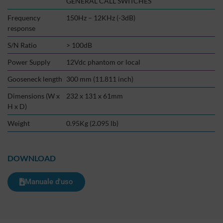
GENERAL CALL SWITCHES
Frequency
150Hz – 12KHz (-3dB)
response
S/N Ratio
> 100dB
Power Supply
12Vdc phantom or local
Gooseneck length
300 mm (11.811 inch)
Dimensions (W x
232 x 131 x 61mm
H x D)
Weight
0.95Kg (2.095 lb)
DOWNLOAD
Manuale d'uso