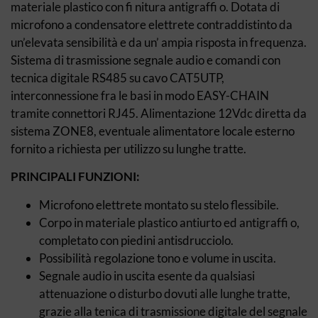
materiale plastico con fi nitura antigraffi o. Dotata di
microfono a condensatore elettrete contraddistinto da
un’elevata sensibilità e da un’ ampia risposta in frequenza.
Sistema di trasmissione segnale audio e comandi con
tecnica digitale RS485 su cavo CAT5UTP,
interconnessione fra le basi in modo EASY-CHAIN
tramite connettori RJ45. Alimentazione 12Vdc diretta da
sistema ZONE8, eventuale alimentatore locale esterno
fornito a richiesta per utilizzo su lunghe tratte.
PRINCIPALI FUNZIONI:
Microfono elettrete montato su stelo flessibile.
Corpo in materiale plastico antiurto ed antigraffi o,
completato con piedini antisdrucciolo.
Possibilità regolazione tono e volume in uscita.
Segnale audio in uscita esente da qualsiasi
attenuazione o disturbo dovuti alle lunghe tratte,
grazie alla tenica di trasmissione digitale del segnale