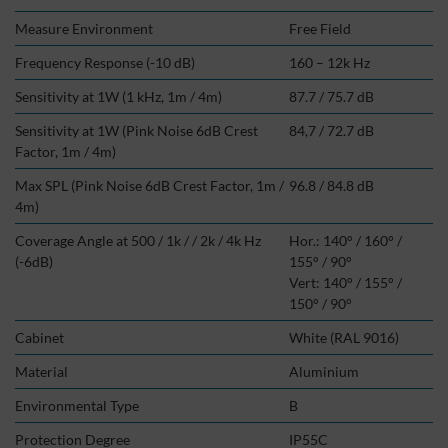
Measure Environment
Free Field
Frequency Response (-10 dB)
160 – 12k Hz
Sensitivity at 1W (1 kHz, 1m / 4m)
87.7 / 75.7 dB
Sensitivity at 1W (Pink Noise 6dB Crest
84,7 / 72.7 dB
Factor, 1m / 4m)
Max SPL (Pink Noise 6dB Crest Factor, 1m /
96.8 / 84.8 dB
4m)
Coverage Angle at 500 / 1k / / 2k / 4k Hz
Hor.: 140° / 160° /
(-6dB)
155° / 90°
Vert: 140° / 155° /
150° / 90°
Cabinet
White (RAL 9016)
Material
Aluminium
Environmental Type
B
Protection Degree
IP55C