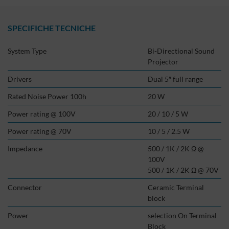
SPECIFICHE TECNICHE
System Type
Bi-Directional Sound
Projector
Drivers
Dual 5″ full range
Rated Noise Power 100h
20 W
Power rating @ 100V
20 / 10 / 5 W
Power rating @ 70V
10 / 5 / 2.5 W
Impedance
500 / 1K / 2K Ω @
100V
500 / 1K / 2K Ω @ 70V
Connector
Ceramic Terminal
block
Power
selection On Terminal
Block