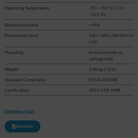
Operating Temperature
-25 ÷ +55 °C (-13 ÷
+131 °F)
Relative humidit
y
<95%
Dimensions (mm)
140 x 185 x 200 (W x H
x D)
Mounting
brick/concrete on
ceilings/wall
Weight
3.45 kg (7.6 lb)
Standard Compliance
EN54-24:2008
Certification
0051-CPR-1998
DOWNLOAD
Manuale