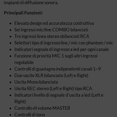
impianti di diffusione sonora.
Principali Funzioni:
Elevato design ed accuratezza costruttiva
Sei ingressi mic/line COMBO bilanciati
Tre ingressi linea stereo sbilanciati RCA
Selettori tipo di ingresso line,/ mic con phantom / mic
Indicatori segnale di ingresso a led per ogni canale
Funzione di priorità MIC 1 sugli altri ingressi
regolabile
Controlli di guadagno indipendenti canali 1~9
Due uscite XLR bilanciato (Left e Right)
Uscita Mono bilanciata
Uscita REC stereo (Left e Right) tipo RCA
Indicatori livello di segnale d’uscita a led (Left e
Right)
Controllo di volume MASTER
Controlli di tono