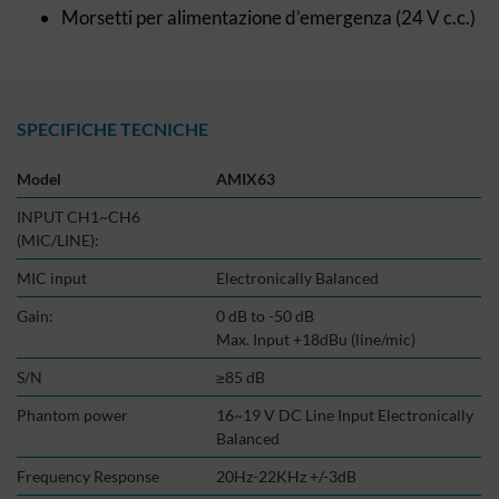
Morsetti per alimentazione d’emergenza (24 V c.c.)
SPECIFICHE TECNICHE
Model
AMIX63
INPUT CH1~CH6
(MIC/LINE):
MIC input
Electronically Balanced
Gain:
0 dB to -50 dB
Max. Input +18dBu (line/mic)
S/N
≥85 dB
Phantom power
16~19 V DC Line Input Electronically
Balanced
Frequency Response
20Hz-22KHz +/-3dB