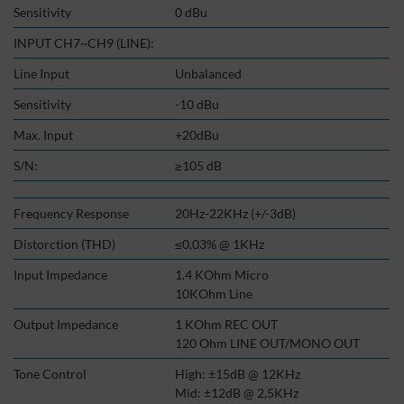
Sensitivity
0 dBu
INPUT CH7~CH9 (LINE):
Line Input
Unbalanced
Sensitivity
-10 dBu
Max. Input
+20dBu
S/N:
≥105 dB
Frequency Response
20Hz-22KHz (+/-3dB)
Distorction (THD)
≤0,03% @ 1KHz
Input Impedance
1.4 KOhm Micro
10KOhm Line
Output Impedance
1 KOhm REC OUT
120 Ohm LINE OUT/MONO OUT
Tone Control
High: ±15dB @ 12KHz
Mid: ±12dB @ 2,5KHz