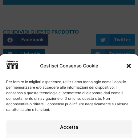
CONDIVIDI QUESTO PRODOTTO
Facebook
Twitter
LinkedIn
Telegram
Gestisci Consenso Cookie
WhatsApp
Email
Skype
Per fornire le migliori esperienze, utilizziamo tecnologie come i cookie
per memorizzare e/o accedere alle informazioni del dispositivo. Il
consenso a queste tecnologie ci permetterà di elaborare dati come il
comportamento di navigazione o ID unici su questo sito. Non
acconsentire o ritirare il consenso può influire negativamente su alcune
caratteristiche e funzioni.
Informativa Sulla Privacy
Termini e condizioni d'uso
Uso dei cookie
Codice Etico
Contatti
Accetta
Proel S.p.A.