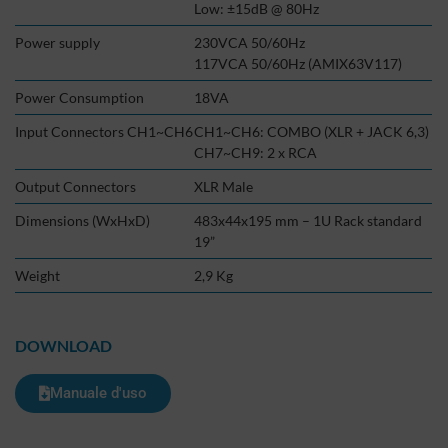
Low: ±15dB @ 80Hz
Power supply
230VCA 50/60Hz
117VCA 50/60Hz (AMIX63V117)
Power Consumption
18VA
Input Connectors CH1~CH6
CH1~CH6: COMBO (XLR + JACK 6,3)
CH7~CH9: 2 x RCA
Output Connectors
XLR Male
Dimensions (WxHxD)
483x44x195 mm – 1U Rack standard
19”
Weight
2,9 Kg
DOWNLOAD
Manuale d'uso