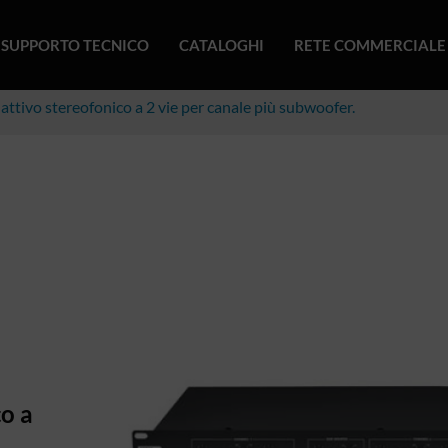
SUPPORTO TECNICO
CATALOGHI
RETE COMMERCIALE
attivo stereofonico a 2 vie per canale più subwoofer.
co a