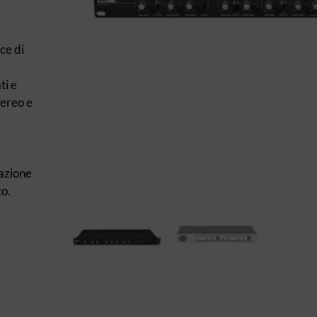
ce di
ti e
tereo e
azione
to.