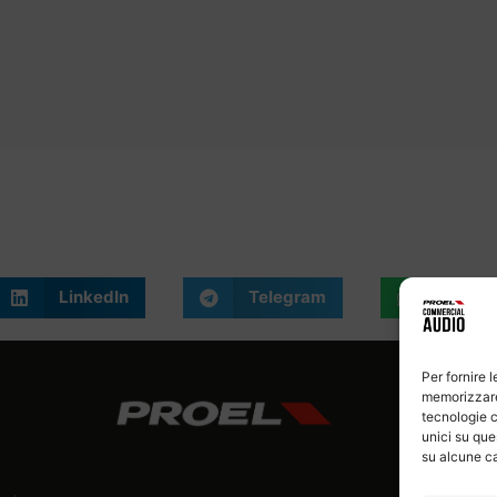
LinkedIn
Telegram
What
Per fornire 
memorizzare 
tecnologie c
unici su que
su alcune ca