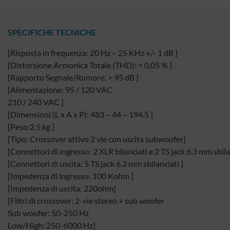
SPECIFICHE TECNICHE
[Risposta in frequenza: 20 Hz – 25 KHz +/- 1 dB ]
[Distorsione Armonica Totale (THD): < 0,05 % ]
[Rapporto Segnale/Rumore: > 95 dB ]
[Alimentazione: 95 / 120 VAC
210 / 240 VAC ]
[Dimensioni (L x A x P): 483 – 44 – 194.5 ]
[Peso:2.5 kg ]
[Tipo: Crossover attivo 2 vie con uscita subwoofer]
[Connettori di ingresso: 2 XLR bilanciati e 2 TS jack 6.3 mm sbila
[Connettori di uscita: 5 TS jack 6.3 mm sbilanciati ]
[Impedenza di ingresso: 100 Kohm ]
[Impedenza di uscita: 220ohm]
[Filtri di crossover: 2-vie stereo + sub woofer
Sub woofer: 50-250 Hz
Low/High: 250-6000 Hz]