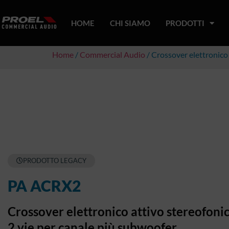
HOME
CHI SIAMO
PRODOTTI
Home
/
Commercial Audio
/ Crossover elettronico 
PRODOTTO LEGACY
PA ACRX2
Crossover elettronico attivo stereofoni
2 vie per canale più subwoofer.