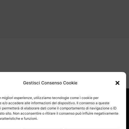
sApp
Email
Skype
Gestisci Consenso Cookie
le migliori esperienze, utilizziamo tecnologie come i cookie per
e/o accedere alle informazioni del dispositivo. Il consenso a queste
i permetterà di elaborare dati come il comportamento di navigazione o ID
sto sito. Non acconsentire o ritirare il consenso può influire negativamente
ratteristiche e funzioni.
Proel S.p.A.
Via alla Ruenia 37/43, CAP 64027 Sant’Omero (TE) ITALY