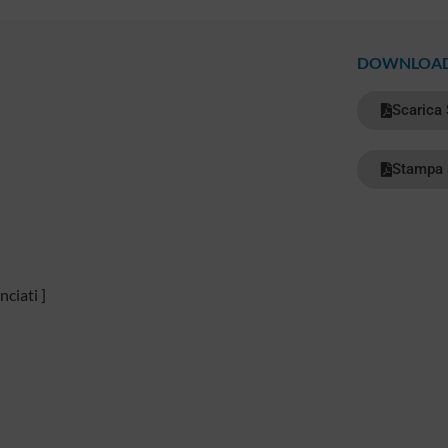
DOWNLOA
Scarica
Stampa 
nciati ]