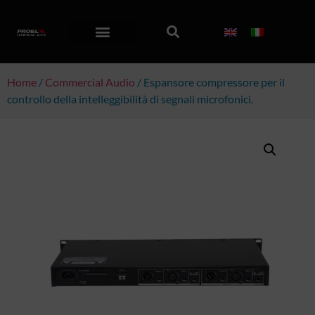
Home
/
Commercial Audio
/ Espansore compressore per il
controllo della intelleggibilità di segnali microfonici.