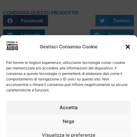
CONDIVIDI QUESTO PRODOTTO
Facebook
Twitter
LinkedIn
Telegram
Gestisci Consenso Cookie
WhatsApp
Email
Skype
Per fornire le migliori esperienze, utilizziamo tecnologie come i cookie
per memorizzare e/o accedere alle informazioni del dispositivo. Il
consenso a queste tecnologie ci permetterà di elaborare dati come il
comportamento di navigazione o ID unici su questo sito. Non
acconsentire o ritirare il consenso può influire negativamente su alcune
caratteristiche e funzioni.
Informativa Sulla Privacy
Termini e condizioni d'uso
Uso dei cookie
Codice Etico
Contatti
Accetta
Proel S.p.A.
Nega
Via alla Ruenia 37/43, CAP 64027 Sant’Omero (TE) ITALY
P.Iva 00778590679 Cap.soc.: € 8.000.000 i.v. – C.C.I.A.A. Te
Visualizza le preferenze
R.E.A. n. 95381