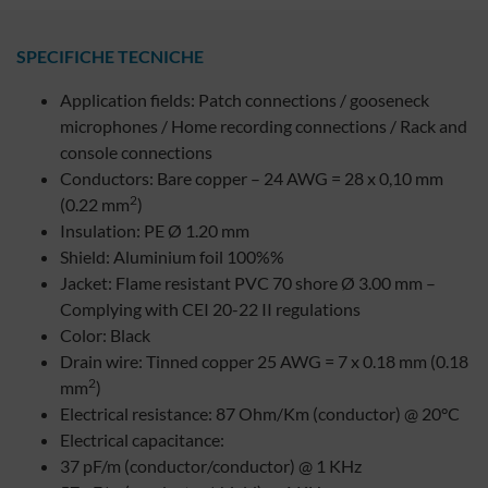
SPECIFICHE TECNICHE
Application fields: Patch connections / gooseneck
microphones / Home recording connections / Rack and
console connections
Conductors: Bare copper – 24 AWG = 28 x 0,10 mm
2
(0.22 mm
)
Insulation: PE Ø 1.20 mm
Shield: Aluminium foil 100%%
Jacket: Flame resistant PVC 70 shore Ø 3.00 mm –
Complying with CEI 20-22 II regulations
Color: Black
Drain wire: Tinned copper 25 AWG = 7 x 0.18 mm (0.18
2
mm
)
Electrical resistance: 87 Ohm/Km (conductor) @ 20°C
Electrical capacitance:
37 pF/m (conductor/conductor) @ 1 KHz