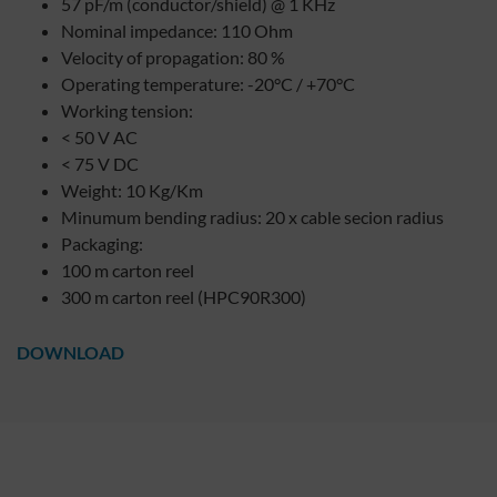
57 pF/m (conductor/shield) @ 1 KHz
Nominal impedance: 110 Ohm
Velocity of propagation: 80 %
Operating temperature: -20°C / +70°C
Working tension:
< 50 V AC
< 75 V DC
Weight: 10 Kg/Km
Minumum bending radius: 20 x cable secion radius
Packaging:
100 m carton reel
300 m carton reel (HPC90R300)
DOWNLOAD