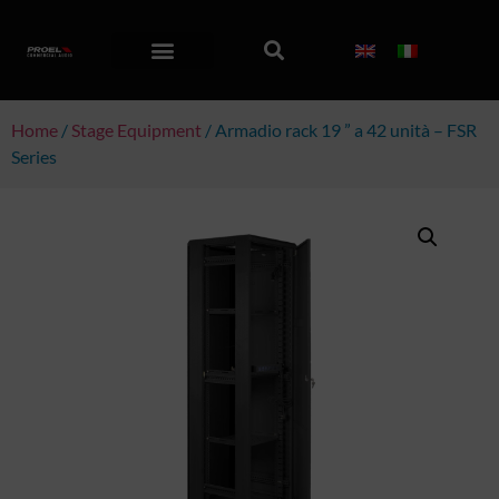
Home
/
Stage Equipment
/ Armadio rack 19 ” a 42 unità – FSR
Series