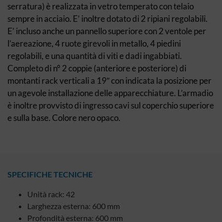
serratura) è realizzata in vetro temperato con telaio
sempre in acciaio. E’ inoltre dotato di 2 ripiani regolabili.
E’ incluso anche un pannello superiore con 2 ventole per
l’aereazione, 4 ruote girevoli in metallo, 4 piedini
regolabili, e una quantità di viti e dadi ingabbiati.
Completo di n° 2 coppie (anteriore e posteriore) di
montanti rack verticali a 19″ con indicata la posizione per
un agevole installazione delle apparecchiature. L’armadio
è inoltre provvisto di ingresso cavi sul coperchio superiore
e sulla base. Colore nero opaco.
SPECIFICHE TECNICHE
Unità rack: 42
Larghezza esterna: 600 mm
Profondità esterna: 600 mm