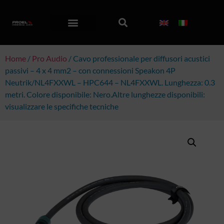
Home
/
Pro Audio
/ Cavo professionale per diffusori acustici
passivi – 4 x 4 mm2 – con connessioni Speakon 4P
Neutrik/NL4FXXWL – HPC644 – NL4FXXWL. Lunghezza: 0.3
metri. Colore disponibile: Nero.Altre lunghezze disponibili:
visualizzare le specifiche tecniche