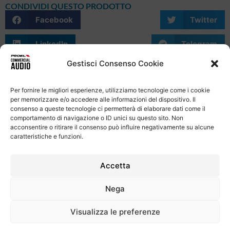
CONDIVIDI QUESTO PRODOTTO
Facebook
Twitter
LinkedIn
Telegram
Gestisci Consenso Cookie
WhatsApp
Email
Skype
Per fornire le migliori esperienze, utilizziamo tecnologie come i cookie
per memorizzare e/o accedere alle informazioni del dispositivo. Il
consenso a queste tecnologie ci permetterà di elaborare dati come il
comportamento di navigazione o ID unici su questo sito. Non
acconsentire o ritirare il consenso può influire negativamente su alcune
caratteristiche e funzioni.
Informativa Sulla Privacy
Termini e condizioni d'uso
Uso dei cookie
Codice Etico
Contatti
Accetta
Proel S.p.A.
Nega
Via alla Ruenia 37/43, CAP 64027 Sant’Omero (TE) ITALY
P.Iva 00778590679 Cap.soc.: € 8.000.000 i.v. – C.C.I.A.A. Te
Visualizza le preferenze
R.E.A. n. 95381