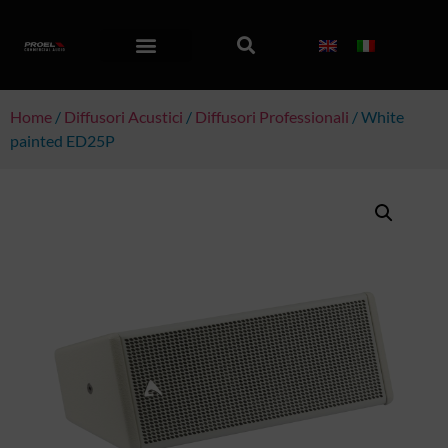
Home
/
Diffusori Acustici
/
Diffusori Professionali
/ White
painted ED25P