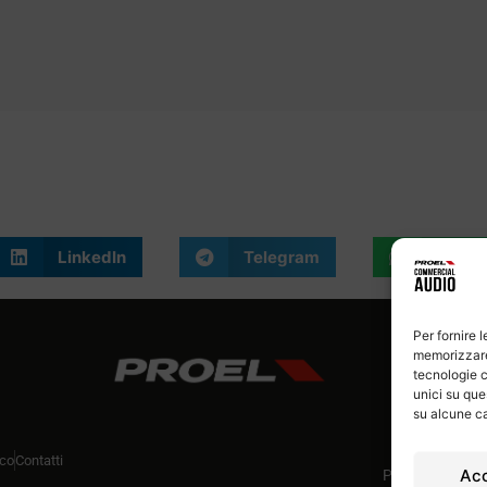
LinkedIn
Telegram
What
Per fornire 
memorizzare 
tecnologie c
unici su que
su alcune ca
ico
Contatti
Ac
P.Iva 007785906