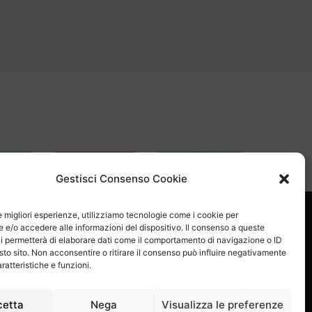
sApp
Email
Skype
Gestisci Consenso Cookie
le migliori esperienze, utilizziamo tecnologie come i cookie per
e/o accedere alle informazioni del dispositivo. Il consenso a queste
i permetterà di elaborare dati come il comportamento di navigazione o ID
sto sito. Non acconsentire o ritirare il consenso può influire negativamente
ratteristiche e funzioni.
Proel S.p.A.
Via alla Ruenia 37/43, CAP 64027 Sant’Omero (TE) ITALY
cetta
Nega
Visualizza le preferenze
79 Cap.soc.: € 8.000.000 i.v. – C.C.I.A.A. Te R.E.A. n. 95381