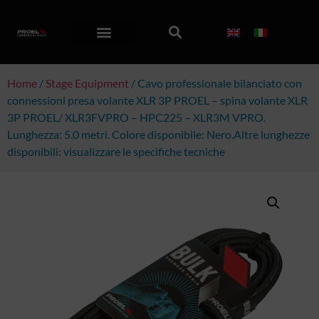
Home
/
Stage Equipment
/ Cavo professionale bilanciato con
connessioni presa volante XLR 3P PROEL – spina volante XLR
3P PROEL/ XLR3FVPRO – HPC225 – XLR3M VPRO.
Lunghezza: 5.0 metri. Colore disponibile: Nero.Altre lunghezze
disponibili: visualizzare le specifiche tecniche