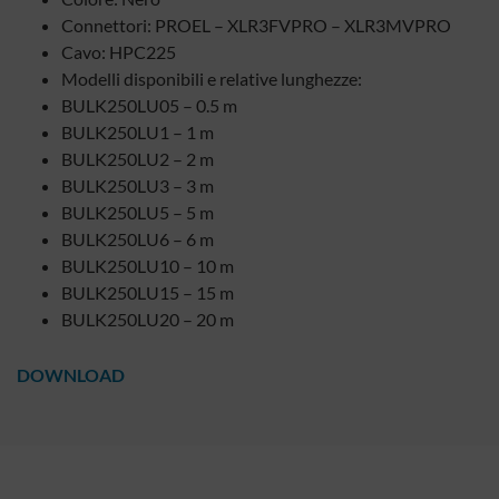
Connettori: PROEL – XLR3FVPRO – XLR3MVPRO
Cavo: HPC225
Modelli disponibili e relative lunghezze:
BULK250LU05 – 0.5 m
BULK250LU1 – 1 m
BULK250LU2 – 2 m
BULK250LU3 – 3 m
BULK250LU5 – 5 m
BULK250LU6 – 6 m
BULK250LU10 – 10 m
BULK250LU15 – 15 m
BULK250LU20 – 20 m
DOWNLOAD