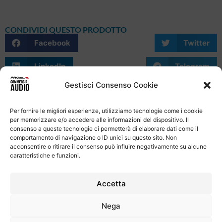
CONDIVIDI QUESTO PRODOTTO
Facebook
Twitter
LinkedIn
Telegram
Gestisci Consenso Cookie
WhatsApp
Email
Skype
Per fornire le migliori esperienze, utilizziamo tecnologie come i cookie
per memorizzare e/o accedere alle informazioni del dispositivo. Il
consenso a queste tecnologie ci permetterà di elaborare dati come il
comportamento di navigazione o ID unici su questo sito. Non
acconsentire o ritirare il consenso può influire negativamente su alcune
caratteristiche e funzioni.
Informativa Sulla Privacy
Termini e condizioni d'uso
Uso dei cookie
Codice Etico
Contatti
Accetta
Proel S.p.A.
Nega
Via alla Ruenia 37/43, CAP 64027 Sant’Omero (TE) ITALY
P.Iva 00778590679 Cap.soc.: € 8.000.000 i.v. – C.C.I.A.A. Te