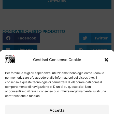
APM35B
CONDIVIDI QUESTO PRODOTTO
Facebook
Twitter
LinkedIn
Telegram
Gestisci Consenso Cookie
WhatsApp
Email
Skype
Per fornire le migliori esperienze, utilizziamo tecnologie come i cookie
per memorizzare e/o accedere alle informazioni del dispositivo. Il
consenso a queste tecnologie ci permetterà di elaborare dati come il
comportamento di navigazione o ID unici su questo sito. Non
acconsentire o ritirare il consenso può influire negativamente su alcune
caratteristiche e funzioni.
Informativa Sulla Privacy
Termini e condizioni d'uso
Uso dei cookie
Codice Etico
Contatti
Accetta