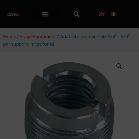
Home
/
Stage Equipment
/ Adattatore universale 5/8′ – 3/8′
per supporti microfonici.