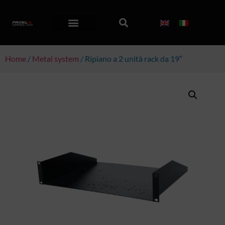
Home
/
Metal system
/ Ripiano a 2 unità rack da 19″