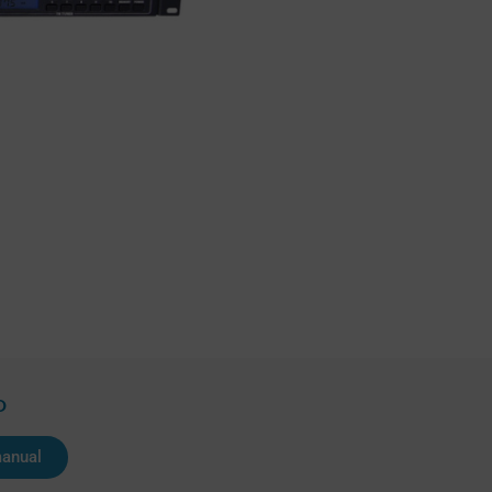
D
manual