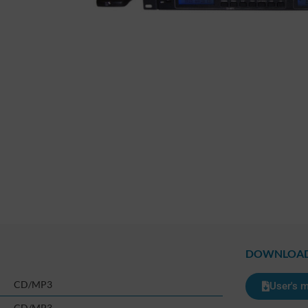
DOWNLOA
CD/MP3
User's 
CD/MP3