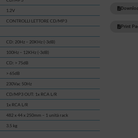
Downloa
1.2V
CONTROLLI LETTORE CD/MP3
Print P
CD: 20Hz – 20KHz (-3dB)
100Hz – 12KHz (-3dB)
CD: > 75dB
> 65dB
230Vac 50Hz
CD/MP3 OUT: 1x RCA L/R
1x RCA L/R
482 x 44 x 250mm – 1 unità rack
3.5 kg