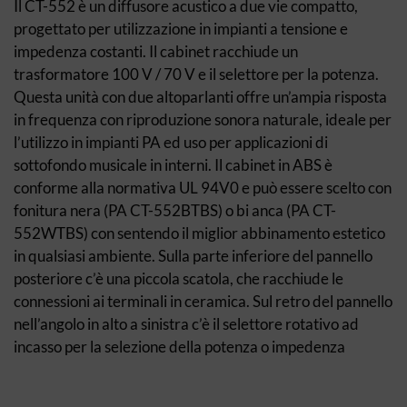
Il CT-552 è un diffusore acustico a due vie compatto,
progettato per utilizzazione in impianti a tensione e
impedenza costanti. Il cabinet racchiude un
trasformatore 100 V / 70 V e il selettore per la potenza.
Questa unità con due altoparlanti offre un’ampia risposta
in frequenza con riproduzione sonora naturale, ideale per
l’utilizzo in impianti PA ed uso per applicazioni di
sottofondo musicale in interni. Il cabinet in ABS è
conforme alla normativa UL 94V0 e può essere scelto con
fonitura nera (PA CT-552BTBS) o bi anca (PA CT-
552WTBS) con sentendo il miglior abbinamento estetico
in qualsiasi ambiente. Sulla parte inferiore del pannello
posteriore c’è una piccola scatola, che racchiude le
connessioni ai terminali in ceramica. Sul retro del pannello
nell’angolo in alto a sinistra c’è il selettore rotativo ad
incasso per la selezione della potenza o impedenza