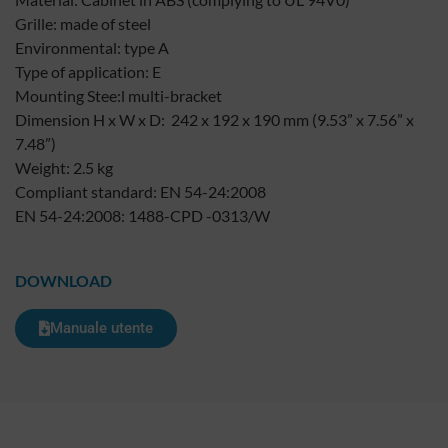
Grille: made of steel
Environmental: type A
Type of application: E
Mounting Stee:l multi-bracket
Dimension H x W x D: 242 x 192 x 190 mm (9.53” x 7.56” x
7.48”)
Weight: 2.5 kg
Compliant standard: EN 54-24:2008
EN 54-24:2008: 1488-CPD -0313/W
DOWNLOAD
Manuale utente