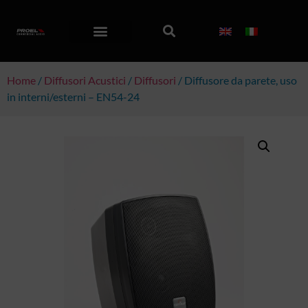
Home
/
Diffusori Acustici
/
Diffusori
/ Diffusore da parete, uso
in interni/esterni – EN54-24