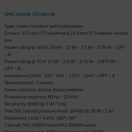
SPECIFICHE TECNICHE
Type: Indoor/outdoor wall loudspeaker
Drivers: 127 mm (5”) wooferand 25.4 mm (1”) tweeter vented
box
Power rating @ 100 V: 30 W – 15 W – 7.5 W – 3.75 W – OFF
– 8
Power rating @ 70 V: 15 W – 7.5 W – 3.75 W – 1.875 W –
OFF – 8
Impedance (Ohm): 333 – 667 – 1333 – 2667 – OFF – 8
Terminal block: Ceramic
Power selection device: Rotary selector
Frequency response: 80 Hz – 20 kHz
Sensitivity: 89dB (@ 1 W / 1 m)
Max SPL (sound pressure level): 104dB (@ 30 W / 1 m)
Dispersion 1 kHz / 4 kHz: 180° / 80°
Cabinet: MO 30BEN black MO 30WEN white
Material: Cabinet in ABS (complying to UL 94V0)