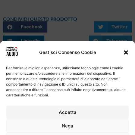
CONDIVIDI QUESTO PRODOTTO
Facebook
Twitter
LinkedIn
Telegram
Gestisci Consenso Cookie
WhatsApp
Email
Skype
Per fornire le migliori esperienze, utilizziamo tecnologie come i cookie
per memorizzare e/o accedere alle informazioni del dispositivo. Il
consenso a queste tecnologie ci permetterà di elaborare dati come il
comportamento di navigazione o ID unici su questo sito. Non
acconsentire o ritirare il consenso può influire negativamente su alcune
caratteristiche e funzioni.
Informativa Sulla Privacy
Termini e condizioni d'uso
Uso dei cookie
Codice Etico
Contatti
Accetta
Proel S.p.A.
Nega
Via alla Ruenia 37/43, CAP 64027 Sant’Omero (TE) ITALY
P.Iva 00778590679 Cap.soc.: € 8.000.000 i.v. – C.C.I.A.A. Te